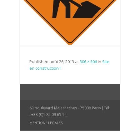
Published
août 26, 2013
at
306 × 306
in
Site
en construction !
63 boulevard Malesherbes - 75008 Paris |Tél.
: +33 (0)1 85 09 65 14
MENTIONS LEGALES